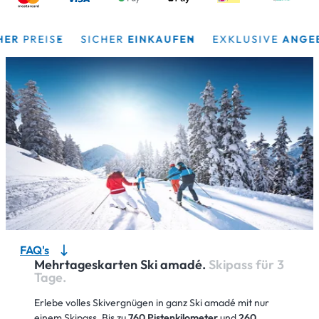
PREISE
SICHER
EINKAUFEN
EXKLUSIVE
ANGEBOT
FAQ's
Mehrtageskarten Ski amadé.
Skipass für 3
Tage.
Erlebe volles Skivergnügen in ganz Ski amadé mit nur
einem Skipass. Bis zu
760 Pistenkilometer
und
260